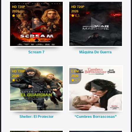
HD 720P
HD 720P
2026
2026
5,9
6,5
Scream 7
Máquina De Guerra
HD 720P
CAM
2026
2026
6,3
6,3
Shelter: El Protector
“Cumbres Borrascosas”