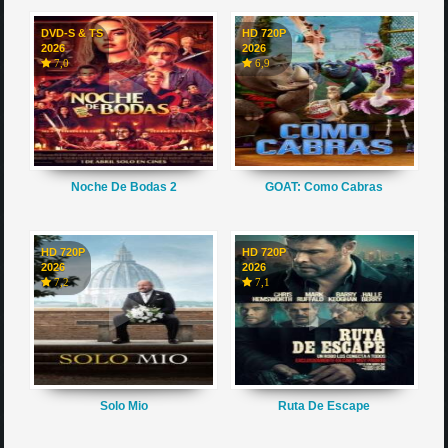
DVD-S & TS
HD 720P
2026
2026
7,0
6,9
Noche De Bodas 2
GOAT: Como Cabras
HD 720P
HD 720P
2026
2026
7,2
7,1
Solo Mio
Ruta De Escape