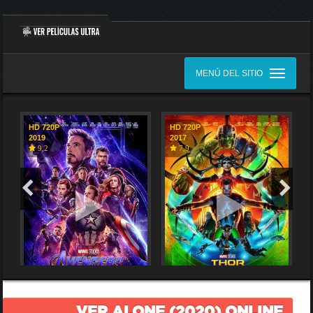
MENÚ DEL SITIO
HD 720P
HD 720P
2019
2017
9,2
7,9
VER ALONE (2020) ONLINE