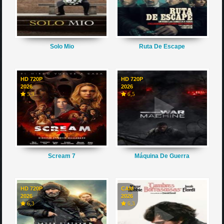
Solo Mio
Ruta De Escape
HD 720P
HD 720P
2026
2026
5,9
6,5
Scream 7
Máquina De Guerra
HD 720P
CAM
2026
2026
6,3
6,3