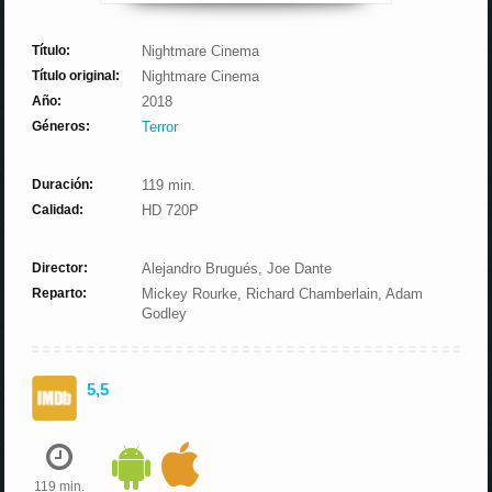
Título:
Nightmare Cinema
Título original:
Nightmare Cinema
Año:
2018
Géneros:
Terror
Duración:
119 min.
Calidad:
HD 720P
Director:
Alejandro Brugués, Joe Dante
Reparto:
Mickey Rourke, Richard Chamberlain, Adam
Godley
5,5
119 min.