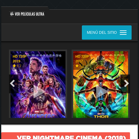
MENÚ DEL SITIO
HD 720P
HD 720P
2019
2017
9,2
7,9
VER NIGHTMARE CINEMA (2018)