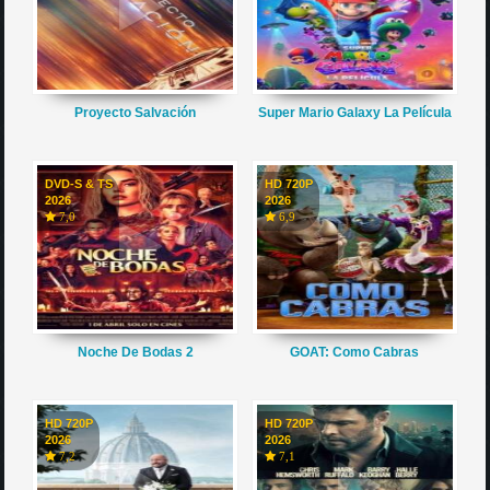
Proyecto Salvación
Super Mario Galaxy La Película
DVD-S & TS
HD 720P
2026
2026
7,0
6,9
Noche De Bodas 2
GOAT: Como Cabras
HD 720P
HD 720P
2026
2026
7,2
7,1