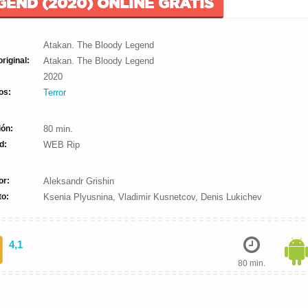
GEND (2020) ONLINE GRATIS
Atakan. The Bloody Legend
original:
Atakan. The Bloody Legend
2020
os:
Terror
ión:
80 min.
d:
WEB Rip
or:
Aleksandr Grishin
to:
Ksenia Plyusnina, Vladimir Kusnetcov, Denis Lukichev
4,1
80 min.