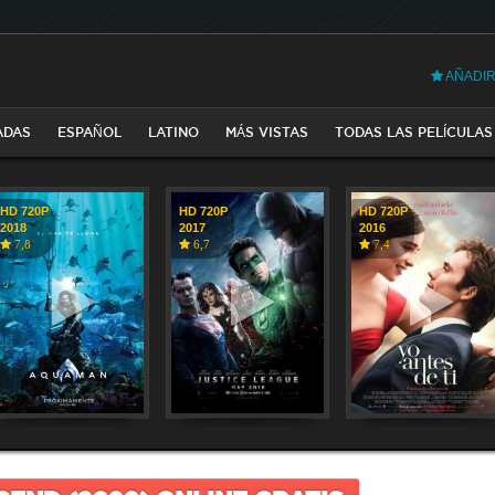
AÑADIR
ADAS
ESPAÑOL
LATINO
MÁS VISTAS
TODAS LAS PELÍCULAS
HD 720P
HD 720P
HD 720P
2018
2017
2016
7,8
6,7
7,4