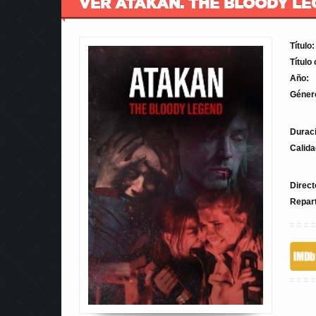
VER ATAKAN. THE BLOODY LE
Título:
Título 
Año:
Géner
Durac
Calida
Direct
Repar