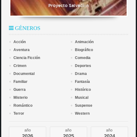
Proyecto Salvación
GÉNEROS
Acción
Animación
Aventura
Biográfico
Ciencia Ficción
Comedia
Crimen
Deportes
Documental
Drama
Familiar
Fantasía
Guerra
Histórico
Misterio
Musical
Romántico
Suspense
Terror
Western
año
año
año
2026
2025
2024