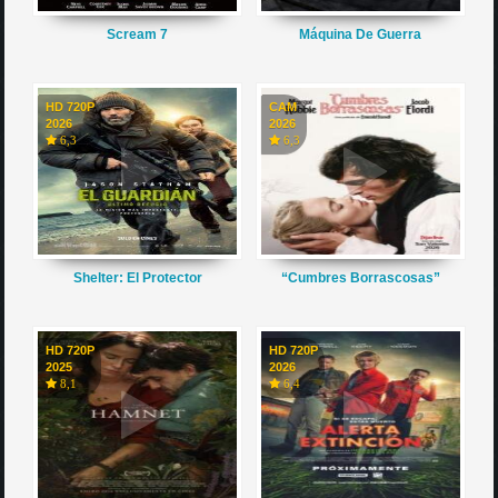
Scream 7
Máquina De Guerra
HD 720P
CAM
2026
2026
6,3
6,3
Shelter: El Protector
“Cumbres Borrascosas”
HD 720P
HD 720P
2025
2026
8,1
6,4