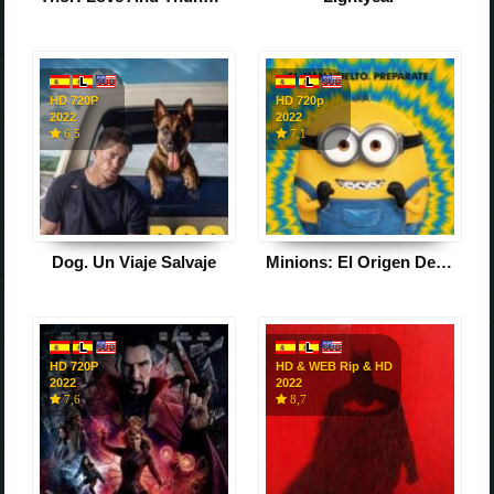
HD 720P
HD 720p
2022
2022
6,5
7,1
Dog. Un Viaje Salvaje
Minions: El Origen De Gru
HD 720P
HD & WEB Rip & HD
2022
2022
7,6
8,7