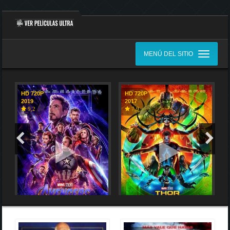
MENÚ DEL SITIO
HD 720P
HD 720P
2019
2017
9,2
7,9