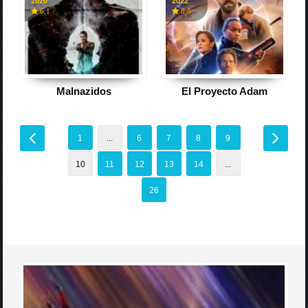
2020
2022
6,1
8,8
Malnazidos
El Proyecto Adam
1
...
6
7
8
9
10
11
12
13
14
...
26