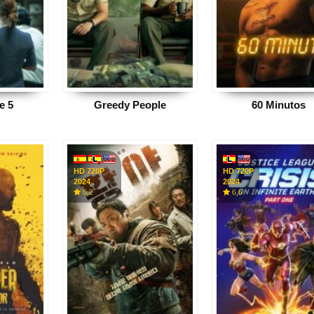
e 5
Greedy People
60 Minutos
HD 720P
HD 720P
2024
2024
6,2
6,6