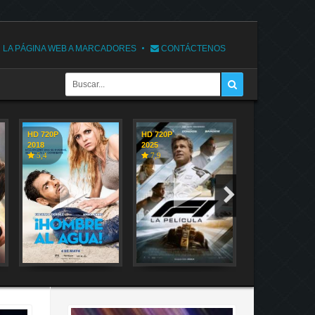
 LA PÁGINA WEB A MARCADORES
CONTÁCTENOS
HD 720P
HD 720P
HD 720P
2018
2025
2018
5,4
7,9
7,1