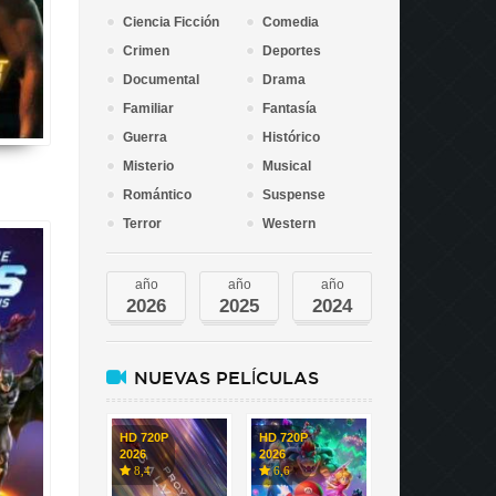
Ciencia Ficción
Comedia
Crimen
Deportes
Documental
Drama
Familiar
Fantasía
Guerra
Histórico
Misterio
Musical
Romántico
Suspense
Terror
Western
año
año
año
2026
2025
2024
NUEVAS PELÍCULAS
HD 720P
HD 720P
2026
2026
8,4
6,6