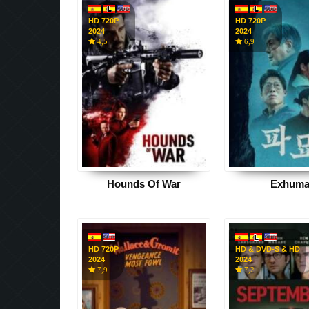
HD 720P
HD 720P
2024
2024
4,5
6,9
Hounds Of War
Exhum
HD 720P
HD & DVD-S & HD
2024
2024
7,9
7,2