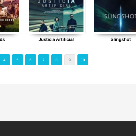
ids
Justicia Artificial
Slingshot
4
5
6
7
8
9
10