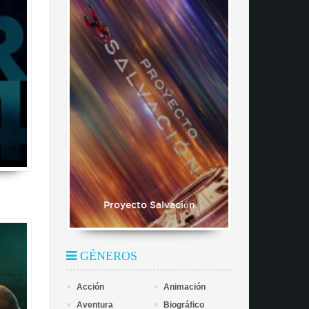
Proyecto Salvación
GÉNEROS
Acción
Animación
Aventura
Biográfico