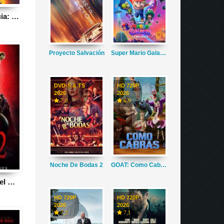
La Liga De La Justicia: Crisis En Tierras Infinitas - Parte Uno
Proyecto Salvación
Super Mario Galaxy La Película
DVD-S & TS
HD 720P
2026
2026
7,0
6,9
Noche De Bodas 2
GOAT: Como Cabras
Winnie De Pooh: Miel Y Sangre 2
HD 720P
HD 720P
2026
2026
7,2
7,1