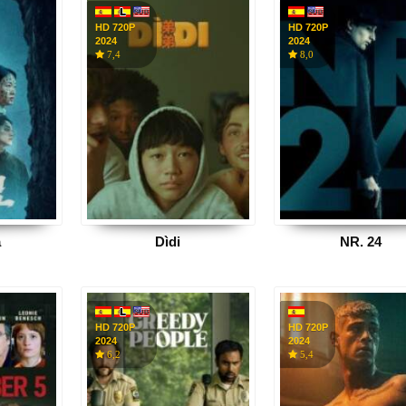
HD 720P
HD 720P
2024
2024
7,4
8,0
a
Dìdi
NR. 24
HD 720P
HD 720P
2024
2024
6,2
5,4