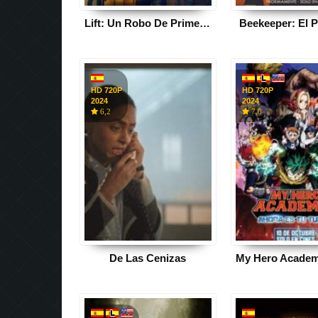
Lift: Un Robo De Primera Clase
Beekeeper: El P
HD 720P
HD 720P
2024
2024
6,2
7,0
De Las Cenizas