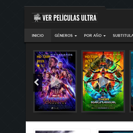
INICIO
GÉNEROS
POR AÑO
SUBTITUL
P
HD 720P
HD 720P
2019
2017
9,2
7,9