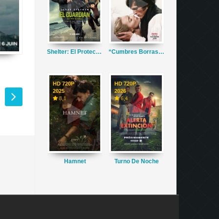
Shelter: El Protector
“Cumbres Borrascosas”
HD 720P
HD 720P
2025
2026
8,1
6,4
Hamnet
Turno De Noche