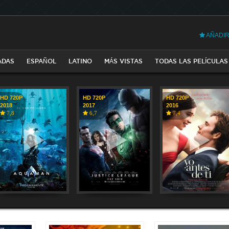
AÑADIR
ADAS
ESPAÑOL
LATINO
MÁS VISTAS
TODAS LAS PELÍCULAS
HD 720P
HD 720P
HD 720P
2018
2017
2016
7,8
6,7
7,4