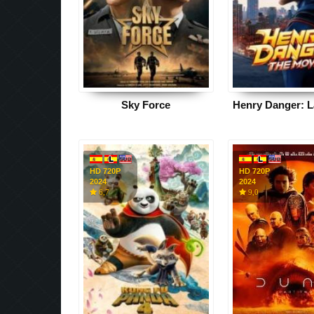
Sky Force
HD 720P
HD 720P
2024
2024
6,7
9,0