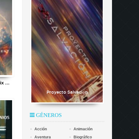
Largo Winch : Le Prix De L’argent
Proyecto Salvación
GÉNEROS
Acción
Animación
Aventura
Biográfico