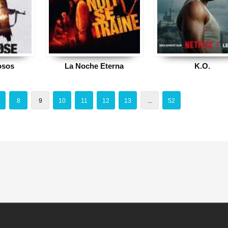
osos
La Noche Eterna
K.O.
8
9
10
11
12
13
...
52