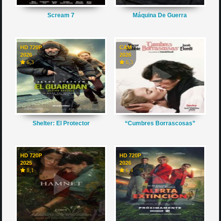
Scream 7
Máquina De Guerra
HD 720P
CAM
2026
2026
6,3
6,3
Shelter: El Protector
“Cumbres Borrascosas”
HD 720P
HD 720P
2025
2026
8,1
6,4