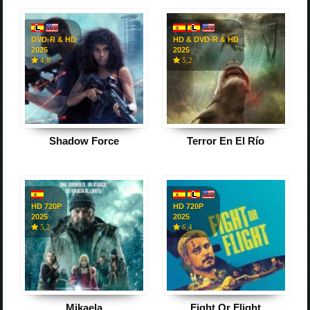
DVD-R & HD
HD & DVD-R & HD
2025
2025
4,8
5,2
Shadow Force
Terror En El Río
HD 720P
HD 720P
2025
2025
5,2
6,4
Mikaela
Fight Or Flight