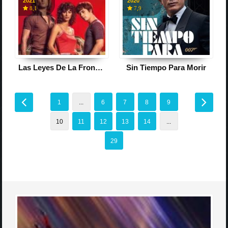
2021
2020
8,1
7,9
Las Leyes De La Frontera
Sin Tiempo Para Morir
1
...
6
7
8
9
10
11
12
13
14
...
29