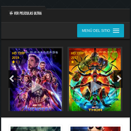
MENÚ DEL SITIO
HD 720P
HD 720P
2019
2017
9,2
7,9