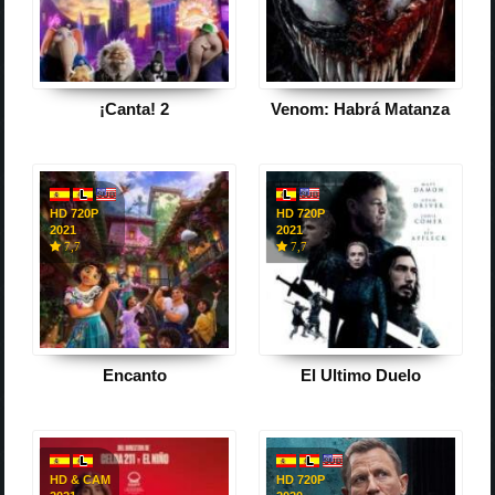
¡Canta! 2
Venom: Habrá Matanza
HD 720P
HD 720P
2021
2021
7,7
7,7
Encanto
El Ultimo Duelo
HD & CAM
HD 720P