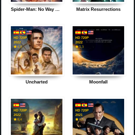
Spider-Man: No Way Home
Matrix Resurrections
HD 720P
HD 720P
2022
2022
6,9
5,3
Uncharted
Moonfall
HD 720P
HD 720P
2022
2021
6,4
6,8