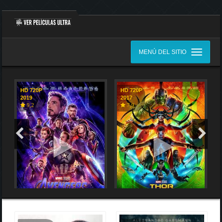
MENÚ DEL SITIO
HD 720P
HD 720P
2019
2017
9,2
7,9