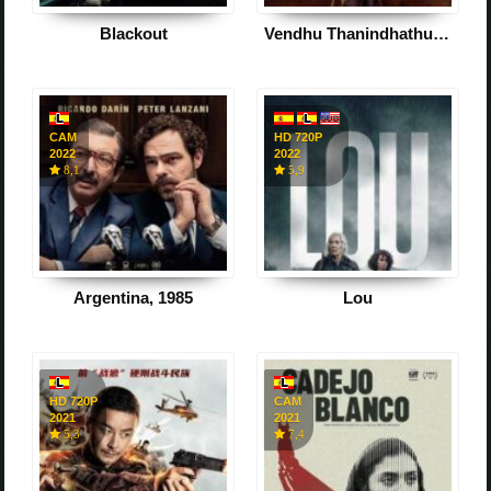
Blackout
Vendhu Thanindhathu Kaadu
CAM
HD 720P
2022
2022
8,1
5,9
Argentina, 1985
Lou
HD 720P
CAM
2021
2021
5,3
7,4