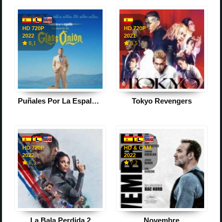
HD 720P
HD 720P
2022
2021
8,1
6,5
Puñales Por La Espalda: El Misterio De Glass Onion
Tokyo Revengers
HD 720P
HD & CAM
2022
2022
6,3
7,2
La Bala Perdida 2
Novembre