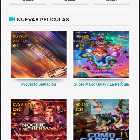
NUEVAS PELÍCULAS
HD 720P
HD 720P
2026
2026
8,4
6,6
Proyecto Salvación
Super Mario Galaxy La Película
DVD-S & TS
HD 720P
2026
2026
7,0
6,9