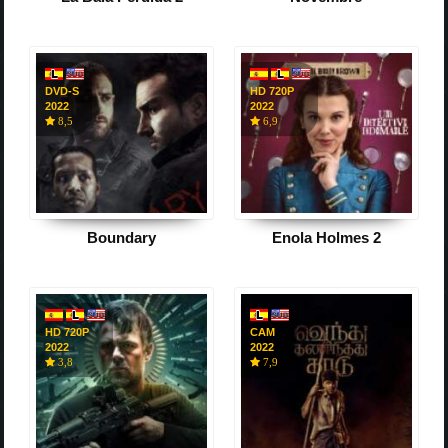
DVD-S
HD 720P
2022
2022
8,5
6,9
Boundary
Enola Holmes 2
HD 720P
CAM
2022
2022
3,8
7,9