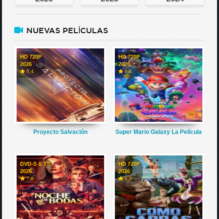
NUEVAS PELÍCULAS
HD 720P
HD 720P
2026
2026
8,4
6,6
Proyecto Salvación
Super Mario Galaxy La Película
DVD-S & TS
HD 720P
2026
2026
7,0
6,9