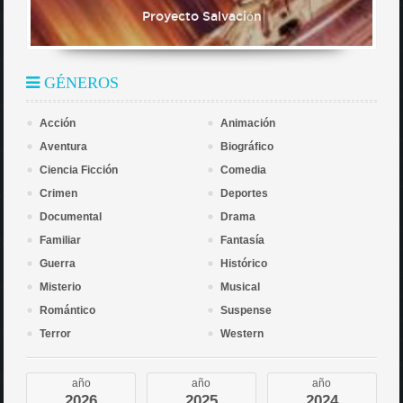
Proyecto Salvación
GÉNEROS
Acción
Animación
Aventura
Biográfico
Ciencia Ficción
Comedia
Crimen
Deportes
Documental
Drama
Familiar
Fantasía
Guerra
Histórico
Misterio
Musical
Romántico
Suspense
Terror
Western
año
año
año
2026
2025
2024