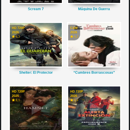
Scream 7
Máquina De Guerra
HD 720P
CAM
2026
2026
6,3
6,3
Shelter: El Protector
“Cumbres Borrascosas”
HD 720P
HD 720P
2025
2026
8,1
6,4