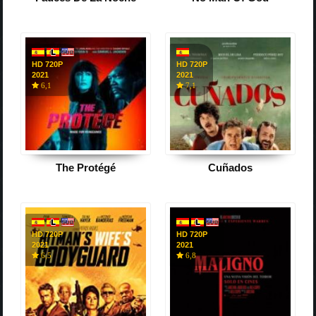
HD 720P
HD 720P
2021
2021
6,1
7,1
The Protégé
Cuñados
HD 720P
HD 720P
2021
2021
6,5
6,8