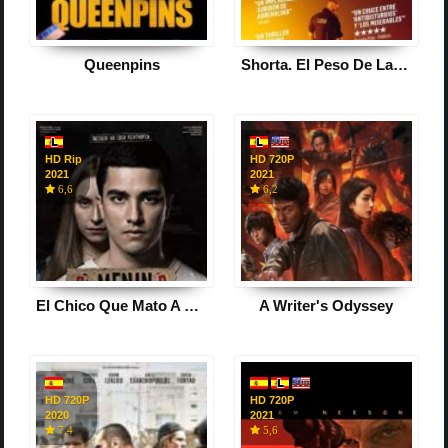
Queenpins
Shorta. El Peso De La Ley
HD Rip
HD 720P
2021
2021
6,6
6,2
El Chico Que Mato A Mis Padres
A Writer's Odyssey
HD 720P
HD 720P
2020
2021
7,4
5,6