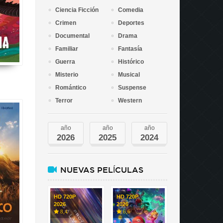
Ciencia Ficción
Comedia
Crimen
Deportes
Documental
Drama
Familiar
Fantasía
Guerra
Histórico
Misterio
Musical
Romántico
Suspense
Terror
Western
año
año
año
2026
2025
2024
NUEVAS PELÍCULAS
HD 720P
HD 720P
2026
2026
8,4
6,6