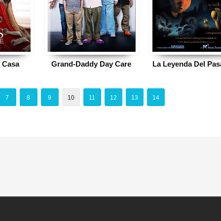
A Casa
Grand-Daddy Day Care
7
8
9
10
11
12
13
14