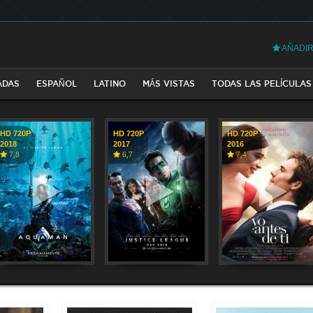
AÑADIR
ADAS
ESPAÑOL
LATINO
MÁS VISTAS
TODAS LAS PELÍCULAS
HD 720P
HD 720P
HD 720P
2018
2017
2016
7,8
6,7
7,4