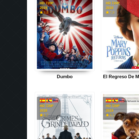
HD 720P
HD 720P
2019
2018
6,8
7,0
Dumbo
HD 720P
HD 720P
2018
2019
6,7
6,5