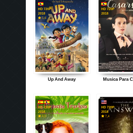
HD 720P
HD 720P
2018
2018
5,6
Up And Away
Musica Para C
HD 720P
HD 720P
2018
2018
4,9
7,4