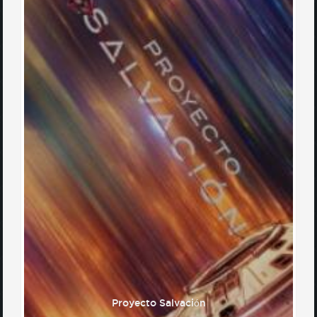
Proyecto Salvación