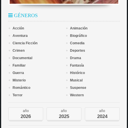
GÉNEROS
Acción
Animación
Aventura
Biográfico
Ciencia Ficción
Comedia
Crimen
Deportes
Documental
Drama
Familiar
Fantasía
Guerra
Histórico
Misterio
Musical
Romántico
Suspense
Terror
Western
año
año
año
2026
2025
2024