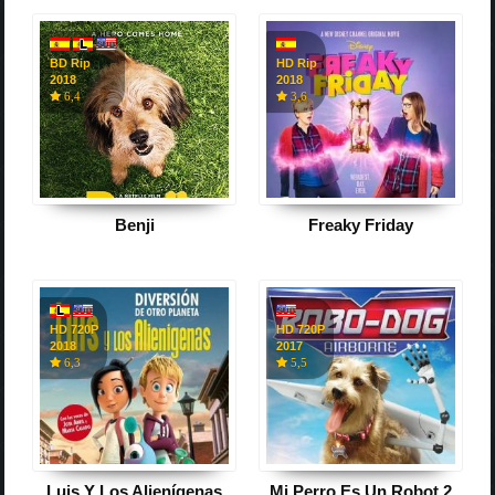
BD Rip
HD Rip
2018
2018
6,4
3,6
Benji
Freaky Friday
HD 720P
HD 720P
2018
2017
6,3
5,5
Luis Y Los Alienígenas
Mi Perro Es Un Robot 2