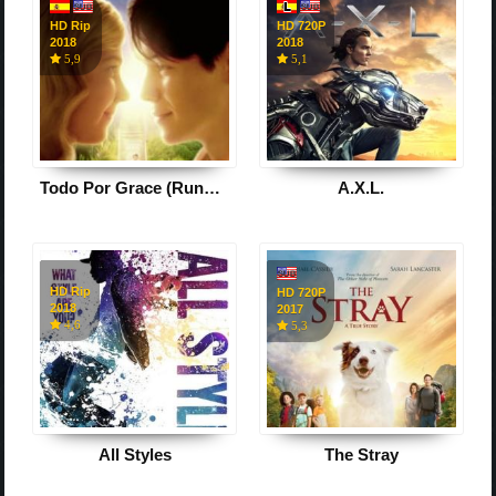
HD Rip
HD 720P
2018
2018
5,9
5,1
Todo Por Grace (Running For Grace)
A.X.L.
HD Rip
HD 720P
2018
2017
4,6
5,3
All Styles
The Stray