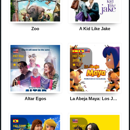
Zoo
A Kid Like Jake
HD Rip
HD 720P
2017
2018
4,7
5,6
Altar Egos
La Abeja Maya: Los Juegos De La Miel
HD 720P
HD 720P