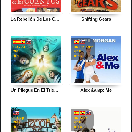
La Rebelión De Los Cuentos
Shifting Gears
HD 720P
HD Rip 720P
2018
2018
4,2
7,3
Un Pliegue En El Ttiempo
Alex &amp; Me
HD Rip
HD 720P
2017
2018
7,0
4,6