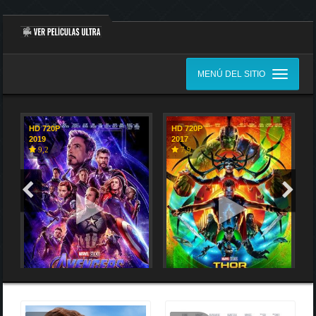
MENÚ DEL SITIO
HD 720P
HD 720P
2019
2017
9,2
7,9