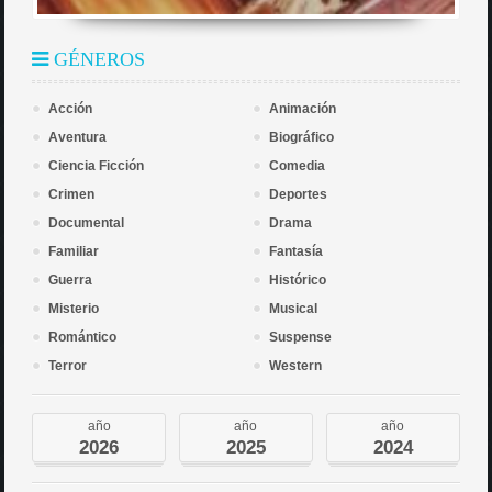
GÉNEROS
Acción
Animación
Aventura
Biográfico
Ciencia Ficción
Comedia
Crimen
Deportes
Documental
Drama
Familiar
Fantasía
Guerra
Histórico
Misterio
Musical
Romántico
Suspense
Terror
Western
año
año
año
2026
2025
2024