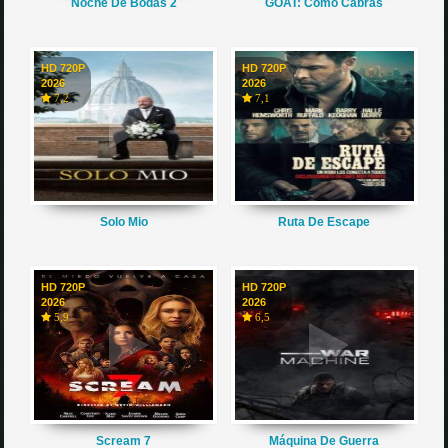
Noche De Bodas 2
GOAT: Como Cabras
HD 720P
HD 720P
2026
2026
7,2
7,1
Solo Mio
Ruta De Escape
HD 720P
HD 720P
2026
2026
5,9
6,5
Scream 7
Máquina De Guerra