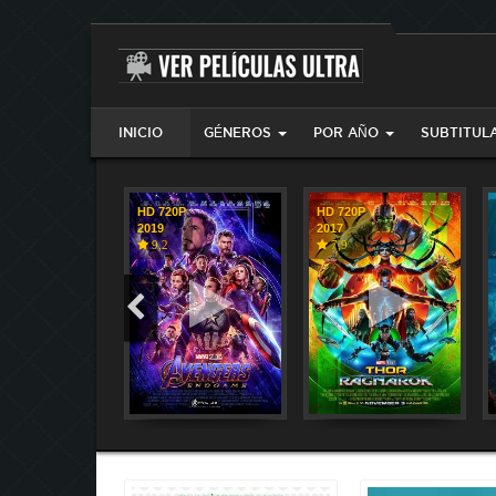
INICIO
GÉNEROS
POR AÑO
SUBTITUL
P
HD 720P
HD 720P
2019
2017
9,2
7,9