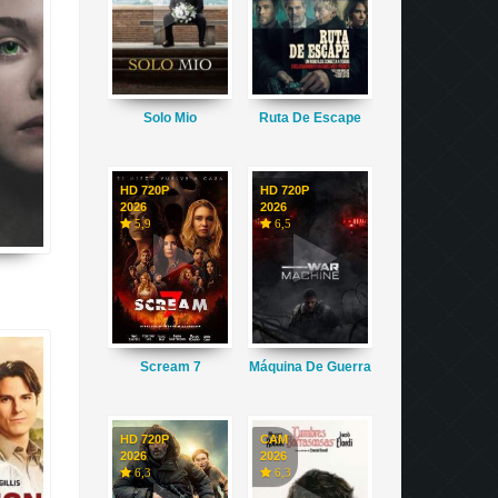
Solo Mio
Ruta De Escape
HD 720P
HD 720P
2026
2026
5,9
6,5
Scream 7
Máquina De Guerra
HD 720P
CAM
2026
2026
6,3
6,3