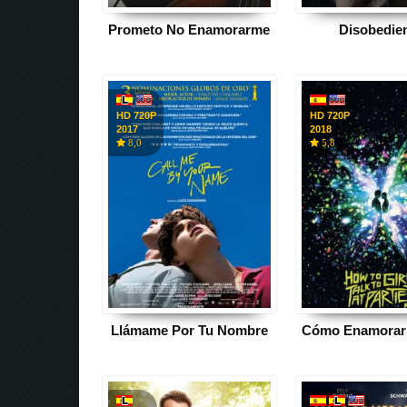
Prometo No Enamorarme
Disobedie
HD 720P
HD 720P
2017
2018
8,0
5,8
Llámame Por Tu Nombre