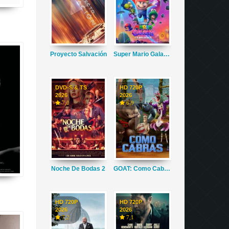
Proyecto Salvación
Super Mario Galaxy La Película
DVD-S & TS
HD 720P
2026
2026
7,0
6,9
Noche De Bodas 2
GOAT: Como Cabras
HD 720P
HD 720P
2026
2026
7,2
7,1