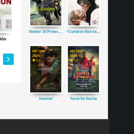
Shelter: El Protector
“Cumbres Borrascosas”
ión
HD 720P
HD 720P
2025
2026
8,1
6,4
Hamnet
Turno De Noche