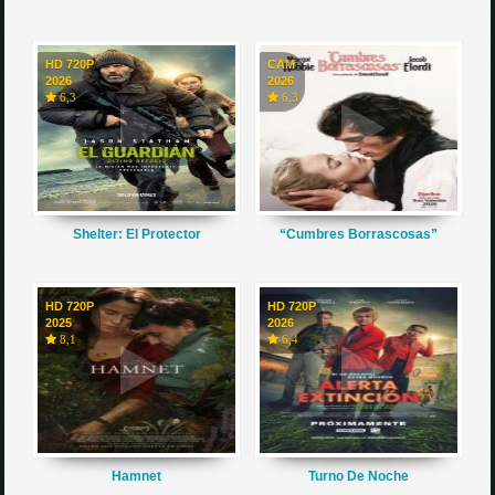
HD 720P
CAM
2026
2026
6,3
6,3
Shelter: El Protector
“Cumbres Borrascosas”
HD 720P
HD 720P
2025
2026
8,1
6,4
Hamnet
Turno De Noche