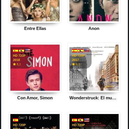
Entre Ellas
Anon
HD 720P
HD 720P
2018
2017
8,1
6,3
Con Amor, Simon
Wonderstruck: El museo De Las Maravillas
HD 720P
HD 720P