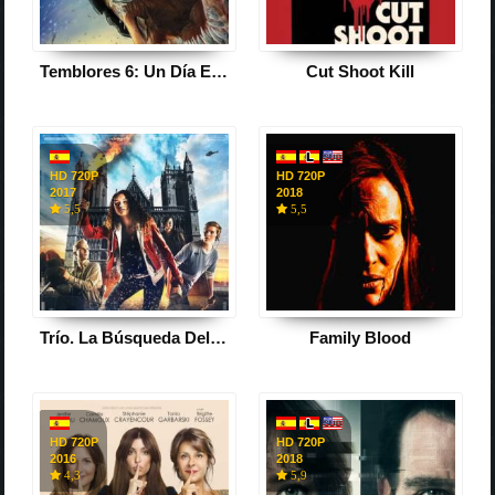
Temblores 6: Un Día En El Infierno
Cut Shoot Kill
HD 720P
HD 720P
2017
2018
5,5
5,5
Trío. La Búsqueda Del Santuario Sagrado
Family Blood
HD 720P
HD 720P
2016
2018
4,3
5,9