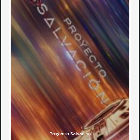
Proyecto Salvación