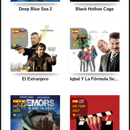
Deep Blue Sea 2
Black Hollow Cage
HD 720P
HD 720P
2017
2015
7,0
4,8
El Extranjero
Iqbal Y La Fórmula Secreta
HD 720P
HD 720P
2018
2017
4,8
4,6