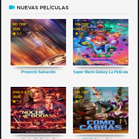
NUEVAS PELÍCULAS
HD 720P
HD 720P
2026
2026
8,4
6,6
Proyecto Salvación
Super Mario Galaxy La Película
DVD-S & TS
HD 720P
2026
2026
7,0
6,9