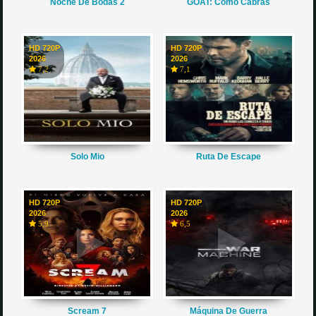
Noche De Bodas 2
GOAT: Como Cabras
HD 720P
HD 720P
2026
2026
7,2
7,1
Solo Mio
Ruta De Escape
HD 720P
HD 720P
2026
2026
5,9
6,5
Scream 7
Máquina De Guerra