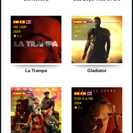
HD 720P
HD 720P
2024
2000
6,2
8,5
La Trampa
Gladiator
HD 720P
DVD-S & HD
2024
2024
4,3
4,1