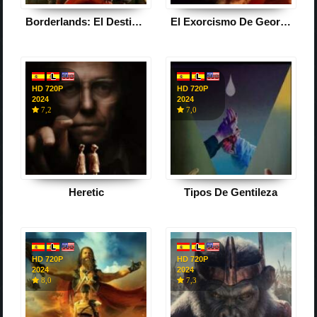
Borderlands: El Destino Del Universo Está En Juego.
El Exorcismo De Georgetown
HD 720P
HD 720P
2024
2024
7,2
7,0
Heretic
Tipos De Gentileza
HD 720P
HD 720P
2024
2024
8,0
7,3