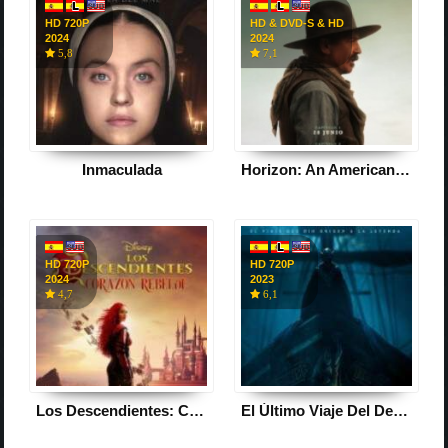
HD 720P
HD & DVD-S & HD
2024
2024
5,8
7,1
Inmaculada
Horizon: An American Saga - Chapter 1
HD 720P
HD 720P
2024
2023
4,7
6,1
Los Descendientes: Corazón Rebelde
El Último Viaje Del Demeter