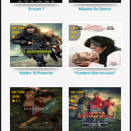
Scream 7
Máquina De Guerra
HD 720P
CAM
2026
2026
6,3
6,3
Shelter: El Protector
“Cumbres Borrascosas”
HD 720P
HD 720P
2025
2026
8,1
6,4