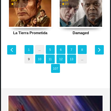
2023
2024
7,7
4,6
La Tierra Prometida
Damaged
1
...
5
6
7
8
9
10
11
12
13
...
107