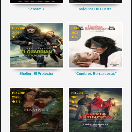
Scream 7
Máquina De Guerra
HD 720P
CAM
2026
2026
6,3
6,3
Shelter: El Protector
“Cumbres Borrascosas”
HD 720P
HD 720P
2025
2026
8,1
6,4