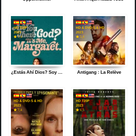
HD 720P
HD & DVD-S & HD
2023
2023
7,4
5,4
¿Estás Ahí Dios? Soy Yo, Margaret
Antigang : La Relève
HD & DVD-S & HD
HD 720P
2023
2023
7,4
6,5