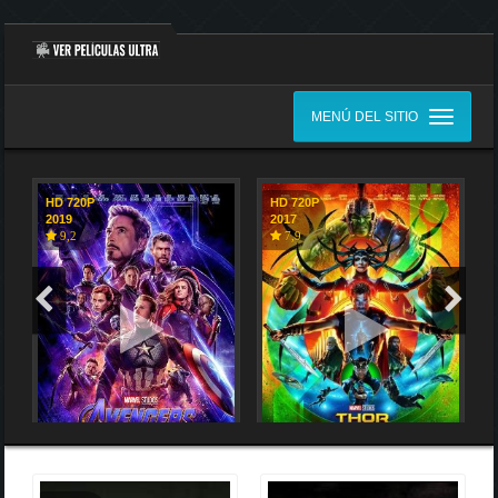
MENÚ DEL SITIO
HD 720P
HD 720P
2019
2017
9,2
7,9