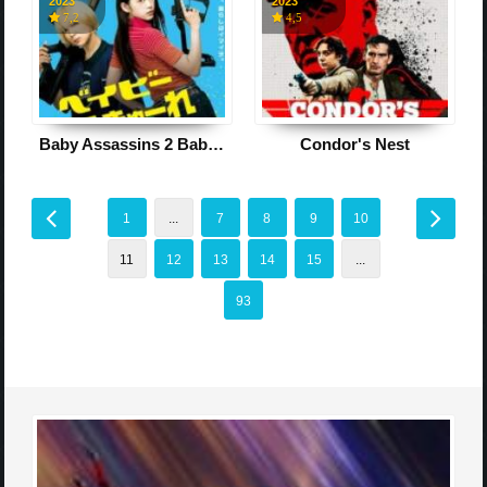
2023
2023
7,2
4,5
Baby Assassins 2 Babies
Condor's Nest
1
...
7
8
9
10
11
12
13
14
15
...
93