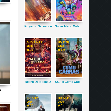
Proyecto Salvación
Super Mario Galaxy La Película
DVD-S & TS
HD 720P
2026
2026
7,0
6,9
Noche De Bodas 2
GOAT: Como Cabras
s
HD 720P
HD 720P
2026
2026
7,2
7,1