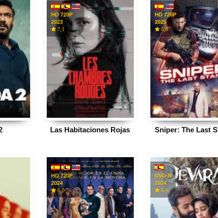
HD 720P
HD 720P
2023
2025
7,1
6,0
2
Las Habitaciones Rojas
Sniper: The Last 
HD 720P
DVD-R
2024
2024
6,0
6,0