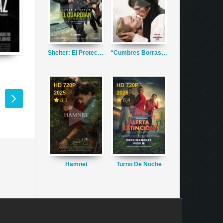
Shelter: El Protector
“Cumbres Borrascosas”
HD 720P
HD 720P
2025
2026
8,1
6,4
Hamnet
Turno De Noche