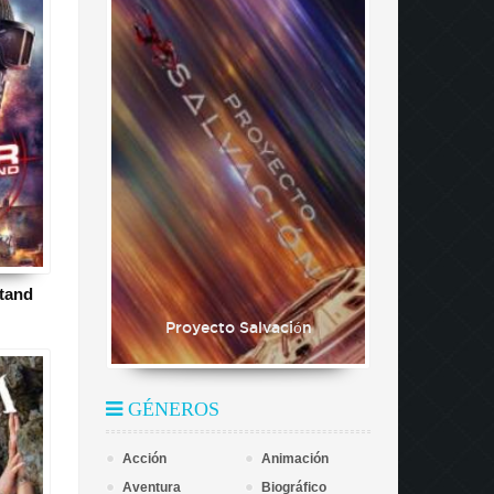
Stand
Proyecto Salvación
GÉNEROS
Acción
Animación
Aventura
Biográfico