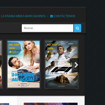
 LA PÁGINA WEB A MARCADORES
CONTÁCTENOS
HD 720P
HD 720P
HD 720P
2018
2025
2018
5,4
7,9
7,1