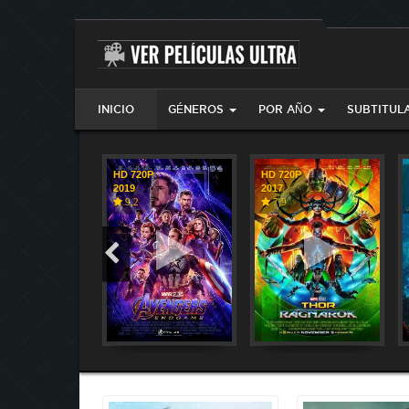
INICIO
GÉNEROS
POR AÑO
SUBTITUL
P
HD 720P
HD 720P
2019
2017
9,2
7,9