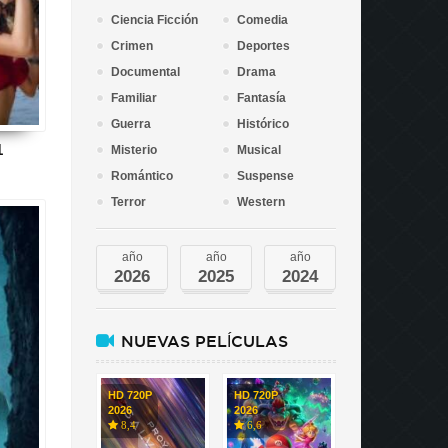
Ciencia Ficción
Comedia
Crimen
Deportes
Documental
Drama
Familiar
Fantasía
Guerra
Histórico
1
Misterio
Musical
Romántico
Suspense
Terror
Western
año
año
año
2026
2025
2024
NUEVAS PELÍCULAS
HD 720P
HD 720P
2026
2026
8,4
6,6