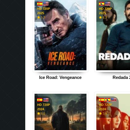
HD 720P
HD 720P
2025
2025
5,3
6,9
Ice Road: Vengeance
Redada 
HD 720P
HD 720P
2024
2024
6,0
5,4