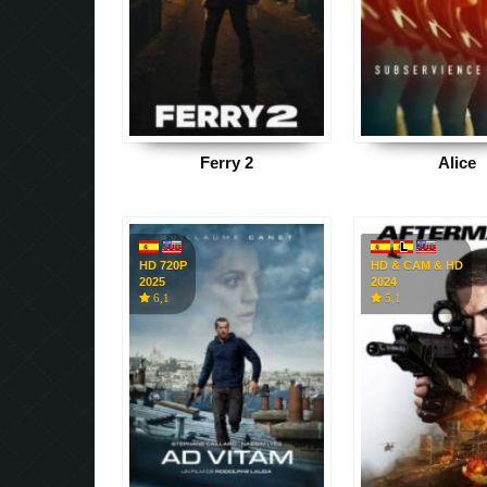
Ferry 2
Alice
HD 720P
HD & CAM & HD
2025
2024
6,1
5,1