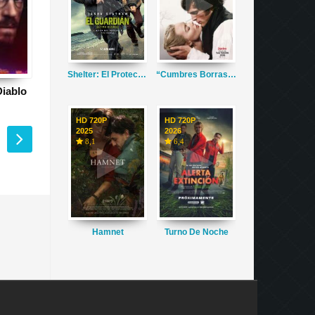
Shelter: El Protector
“Cumbres Borrascosas”
iablo
HD 720P
HD 720P
2025
2026
8,1
6,4
Hamnet
Turno De Noche