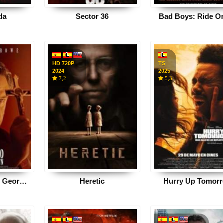
da
Sector 36
Bad Boys: Ride Or
HD 720P
TS
2024
2025
7,2
5,3
El Exorcismo De Georgetown
Heretic
Hurry Up Tomor