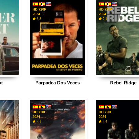
HD 720P
HD 720P
2024
2024
6,8
7,1
at
Parpadea Dos Veces
Rebel Ridge
HD 720P
HD 720P
2024
2024
7,1
7,4