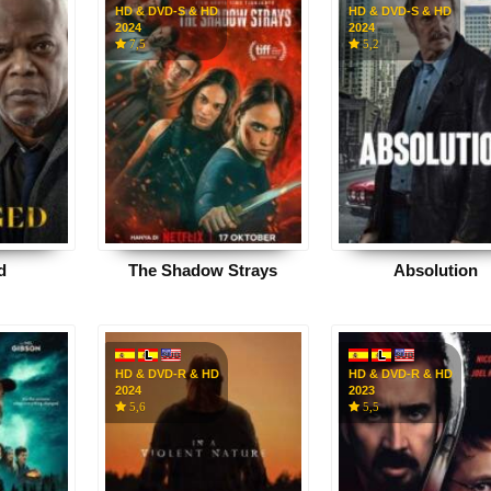
HD & DVD-S & HD
HD & DVD-S & HD
2024
2024
7,5
5,2
d
The Shadow Strays
Absolution
HD & DVD-R & HD
HD & DVD-R & HD
2024
2023
5,6
5,5