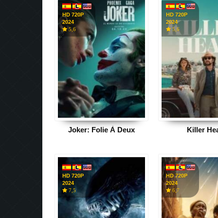
HD 720P
HD 720P
2024
2024
5,6
5,6
Joker: Folie À Deux
Killer He
HD 720P
HD 720P
2024
2024
7,5
6,7