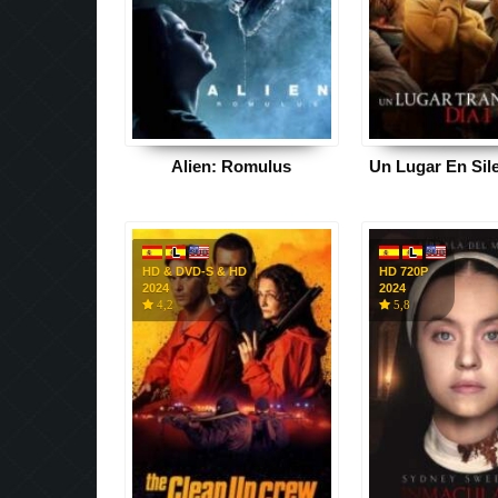
Alien: Romulus
HD & DVD-S & HD
HD 720P
2024
2024
4,2
5,8