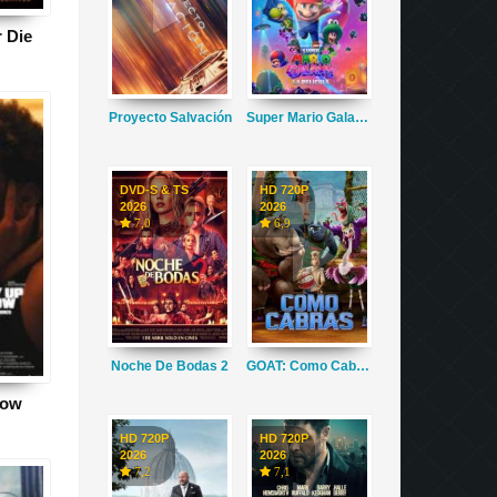
 Die
Proyecto Salvación
Super Mario Galaxy La Película
DVD-S & TS
HD 720P
2026
2026
7,0
6,9
Noche De Bodas 2
GOAT: Como Cabras
row
HD 720P
HD 720P
2026
2026
7,2
7,1