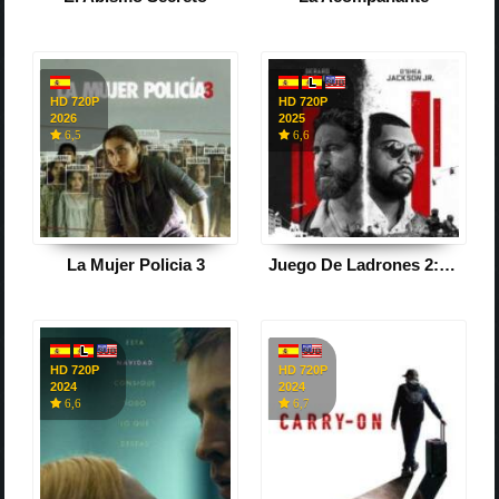
HD 720P
HD 720P
2026
2025
6,5
6,6
La Mujer Policia 3
Juego De Ladrones 2: Pantera
HD 720P
HD 720P
2024
2024
6,6
6,7