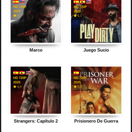
HD 720P
HD 720P
2024
2025
6,7
6,1
Marco
Juego Sucio
HD 720P
HD 720P
2025
2025
4,9
5,9
Strangers: Capítulo 2
Prisionero De Guerra