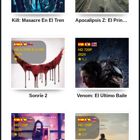
Kill: Masacre En El Tren
Apocalipsis Z: El Principio Del Fin
HD & DVD-R & HD
HD 720P
2024
2024
7,2
6,2
Sonríe 2
Venom: El Último Baile
HD 720P
HD 720P
2023
2024
6,8
8,0