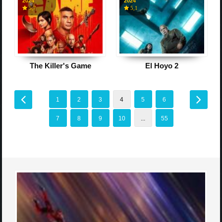
2024
2024
5,7
5,1
The Killer's Game
El Hoyo 2
1
2
3
4
5
6
7
8
9
10
...
55