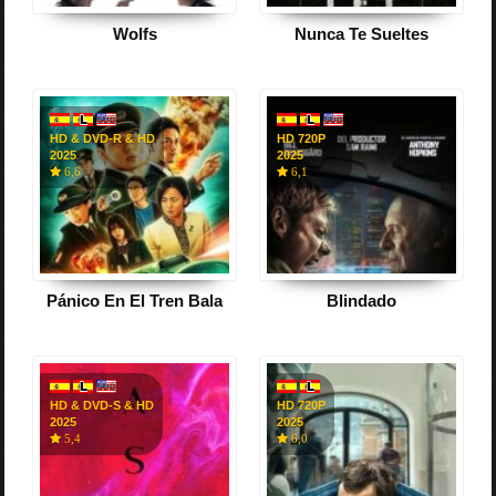
Wolfs
Nunca Te Sueltes
HD & DVD-R & HD
HD 720P
2025
2025
6,6
6,1
Pánico En El Tren Bala
Blindado
HD & DVD-S & HD
HD 720P
2025
2025
5,4
6,0