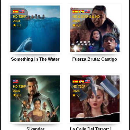
HD 720P
HD & DVD-S & HD
2024
2024
4,1
6,6
Something In The Water
Fuerza Bruta: Castigo
HD 720P
HD 720P
2025
2025
4,1
5,2
Sikandar
La Calle Del Terror: La Reina Del Baile