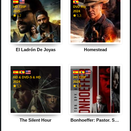
HD 720P
DVD Rip
2025
2024
4,2
5,3
El Ladrón De Joyas
Homestead
HD & DVD-S & HD
HD 720P
2024
2024
5,9
6,9
The Silent Hour
Bonhoeffer: Pastor. Spy. Assassin.