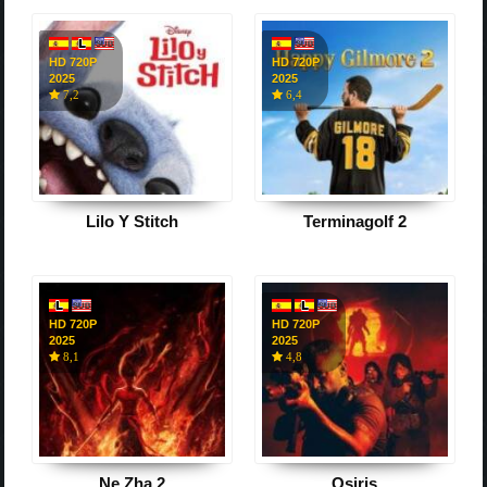
HD 720P
HD 720P
2025
2025
7,2
6,4
Lilo Y Stitch
Terminagolf 2
HD 720P
HD 720P
2025
2025
8,1
4,8
Ne Zha 2
Osiris