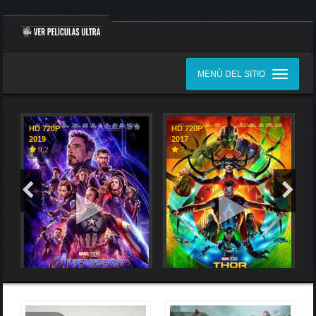
MENÚ DEL SITIO
HD 720P
HD 720P
2019
2017
9,2
7,9