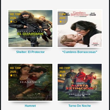
HD 720P
CAM
2026
2026
6,3
6,3
Shelter: El Protector
“Cumbres Borrascosas”
HD 720P
HD 720P
2025
2026
8,1
6,4
Hamnet
Turno De Noche