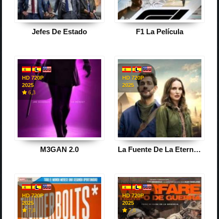
Jefes De Estado
F1 La Película
HD 720P
HD 720P
2025
2025
6,3
M3GAN 2.0
La Fuente De La Eterna Juventud
HD 720P
HD 720P
2025
2025
7,8
7,8