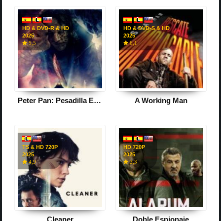
HD & DVD-R & HD
HD & DVD-S & HD
2025
2025
5,5
6,1
Peter Pan: Pesadilla En Nunca Jamás
A Working Man
TS & HD 720P
HD 720P
2025
2025
4,9
3,3
Cleaner
Doble Espionaje