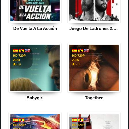
De Vuelta A La Acción
Juego De Ladrones 2: Pantera
HD 720P
HD 720P
2024
2025
6,6
7,1
Babygirl
Together
HD 720P
HD 720P