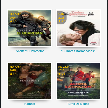
HD 720P
CAM
2026
2026
6,3
6,3
Shelter: El Protector
“Cumbres Borrascosas”
HD 720P
HD 720P
2025
2026
8,1
6,4
Hamnet
Turno De Noche